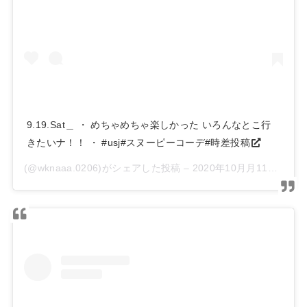
9.19.Sat＿ ・ めちゃめちゃ楽しかった いろんなとこ行
きたいナ！！ ・ #usj#スヌーピーコーデ#時差投稿
(@wknaaa.0206)がシェアした投稿 –
2020年10月月11日午前7時04分PDT