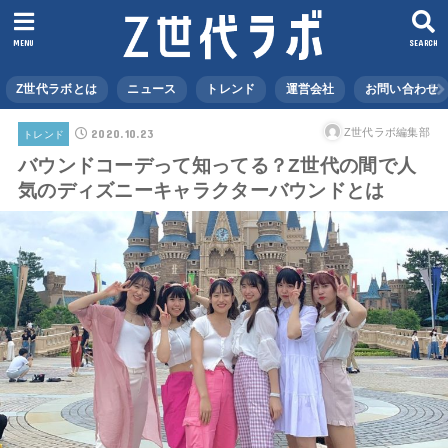
MENU
SEARCH
Z世代ラボとは
ニュース
トレンド
運営会社
お問い合わせ
2020.10.23
Z世代ラボ編集部
トレンド
バウンドコーデって知ってる？Z世代の間で人
気のディズニーキャラクターバウンドとは