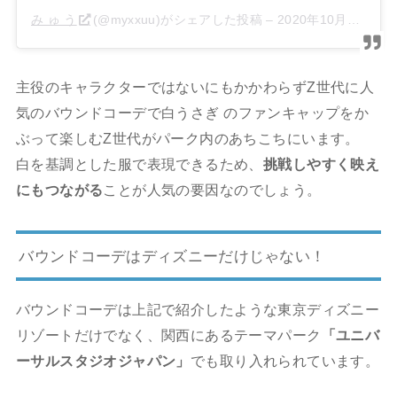
み ゅ う
(@myxxuu)がシェアした投稿 –
2020年10月月12日午前4時07分PDT
主役のキャラクターではないにもかかわらずZ世代に人
気のバウンドコーデで
白うさぎ
のファンキャップをか
ぶって楽しむZ世代がパーク内のあちこちにいます。
白を基調とした服で表現できるため、
挑戦しやすく映え
にもつながる
ことが人気の要因なのでしょう。
バウンドコーデはディズニーだけじゃない！
バウンドコーデ
は上記で紹介したような東京ディズニー
リゾートだけでなく、関西にあるテーマパーク
「ユニバ
ーサルスタジオジャパン」
でも取り入れられています。