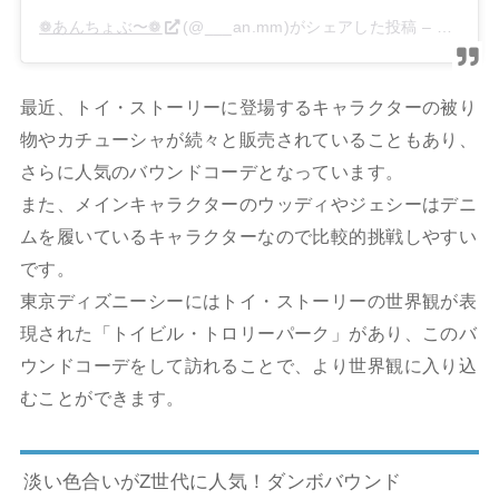
❁あんちょぶ〜❁
(@___an.mm)がシェアした投稿 –
2020年
最近、トイ・ストーリーに登場するキャラクターの被り
物やカチューシャが続々と販売されていることもあり、
さらに人気のバウンドコーデとなっています。
また、メインキャラクターのウッディやジェシーはデニ
ムを履いているキャラクターなので比較的挑戦しやすい
です。
東京ディズニーシーにはトイ・ストーリーの世界観が表
現された「トイビル・トロリーパーク」があり、このバ
ウンドコーデをして訪れることで、より世界観に入り込
むことができます。
淡い色合いがZ世代に人気！
ダンボバウンド