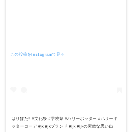
この投稿をInstagramで見る
はりぽた‼︎ #文化祭 #学校祭 #ハリーポッター #ハリーポ
ッターコーデ #jk #jkブランド #ljk #ljkの素敵な思い出