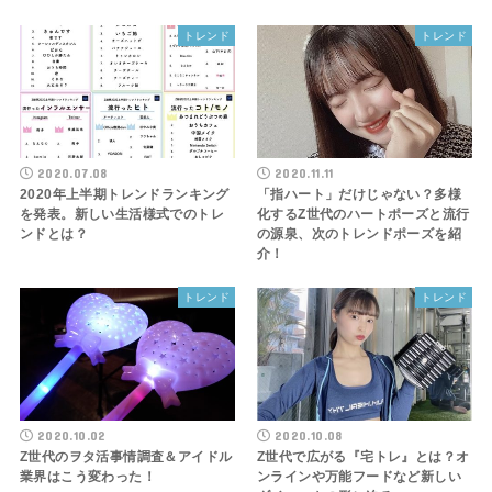
トレンド
トレンド
2020.07.08
2020.11.11
2020年上半期トレンドランキング
「指ハート」だけじゃない？多様
を発表。新しい生活様式でのトレ
化するZ世代のハートポーズと流行
ンドとは？
の源泉、次のトレンドポーズを紹
介！
トレンド
トレンド
2020.10.02
2020.10.08
Z世代のヲタ活事情調査＆アイドル
Z世代で広がる『宅トレ』とは？オ
業界はこう変わった！
ンラインや万能フードなど新しい