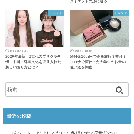
ダイエットの形に迫る
トレンド
トレンド
2020.10.30
2020.10.01
2020年最新 Z世代のプリクラ事
給付金10万円で高級旅行？整形？
情。中国・韓国文化を取り入れた
コロナで変わった大学生のお金の
新しい撮り方とは？
使い道を調査
検
索
:
最近の投稿
「指ハート」だけじゃない？多様化するZ世代のハ