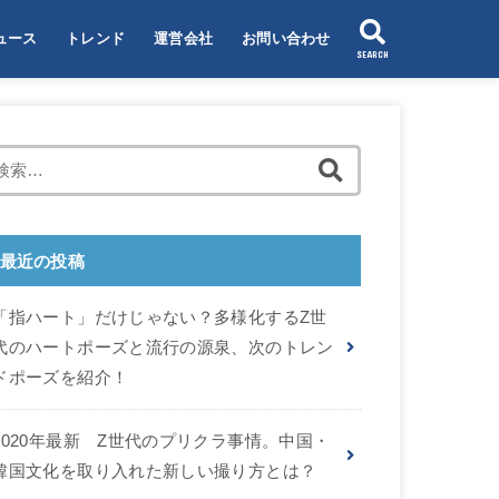
ュース
トレンド
運営会社
お問い合わせ
SEARCH
Z）とは
検
索
:
最近の投稿
「指ハート」だけじゃない？多様化するZ世
代のハートポーズと流行の源泉、次のトレン
ドポーズを紹介！
2020年最新 Z世代のプリクラ事情。中国・
韓国文化を取り入れた新しい撮り方とは？