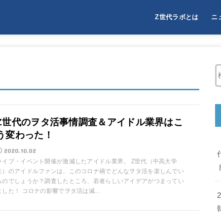
Z世代ラボとは
ニ
Z世代ラボとは
Z世代（Generation 
Z世代のヲタ活事情調査＆アイドル業界はこ
う変わった！
2020.10.02
ライブ・イベント開催が激減したアイドル業界。 Z世代（中高大学
生）のアイドルファンは、このコロナ禍でどんなヲタ活を楽しんでい
るのでしょうか？調査したところ、若者らしいアイデアがつまってい
ました！ コロナの影響でヲタ活は減...