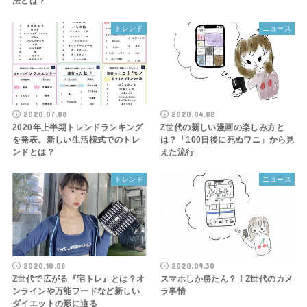
法とは？
トレンド
ニュース
2020.07.08
2020.04.02
2020年上半期トレンドランキング
Z世代の新しい漫画の楽しみ方と
を発表。新しい生活様式でのトレ
は？「100日後に死ぬワニ」から見
ンドとは？
えた流行
トレンド
ニュース
2020.10.08
2020.09.30
Z世代で広がる『宅トレ』とは？オ
スマホしか勝たん？！Z世代のカメ
ンラインや万能フードなど新しい
ラ事情
ダイエットの形に迫る