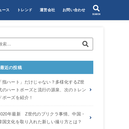
ュース
トレンド
運営会社
お問い合わせ
SEARCH
Z）とは
検
索
:
最近の投稿
「指ハート」だけじゃない？多様化するZ世
代のハートポーズと流行の源泉、次のトレン
ドポーズを紹介！
2020年最新 Z世代のプリクラ事情。中国・
韓国文化を取り入れた新しい撮り方とは？