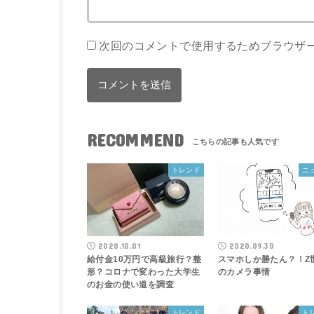
次回のコメントで使用するためブラウザ
RECOMMEND
トレンド
ニ
2020.10.01
2020.09.30
給付金10万円で高級旅行？整
スマホしか勝たん？！Z
形？コロナで変わった大学生
のカメラ事情
のお金の使い道を調査
トレンド
ト