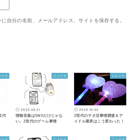
ーに自分の名前、メールアドレス、サイトを保存する。
ュース
ニュース
トレンド
2020.08.21
2020.10.02
世代
情報収集はSNSだけじゃな
Z世代のヲタ活事情調査＆ア
い。Z世代のゲーム事情
イドル業界はこう変わった！
レンド
ニュース
ニュース