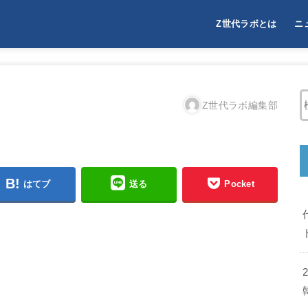
Z世代ラボとは
ニ
Z世代ラボとは
Z世代（Generation 
Z世代ラボ編集部
はてブ
送る
Pocket